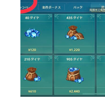
日
記
ザ
ア
ン
ツ
へ
の