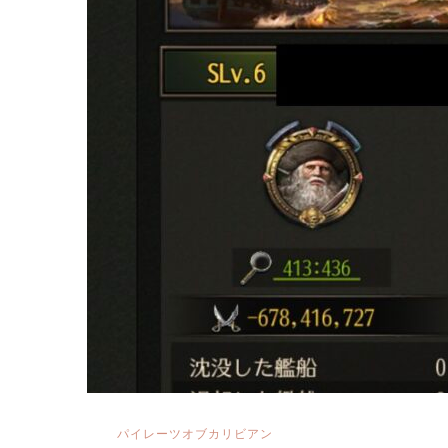
カ
ッ
ト
方
法
改
ニ
ノ
ク
ロ
へ
の
パイレーツオブカリビアン