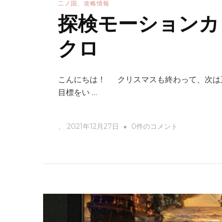
二ノ国
攻略情報
探検モーションカ
クロ
こんにちは！ クリスマスも終わって、次は正
目標をい …
探
、
2021年12月27日
0件のコメント
検
モ
ー
シ
ョ
ン