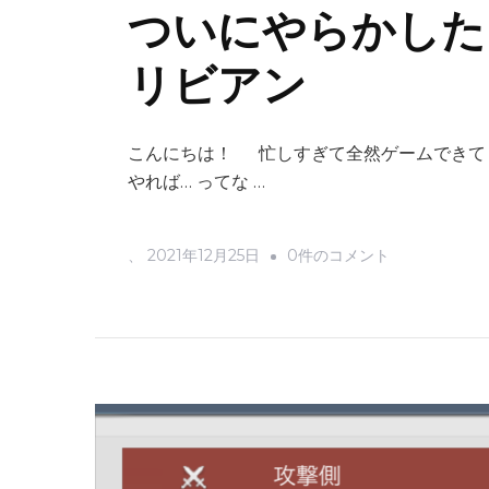
ついにやらかした
リビアン
こんにちは！ 忙しすぎて全然ゲームできて
やれば… ってな …
つ
、
2021年12月25日
0件のコメント
い
に
や
ら
か
し
た