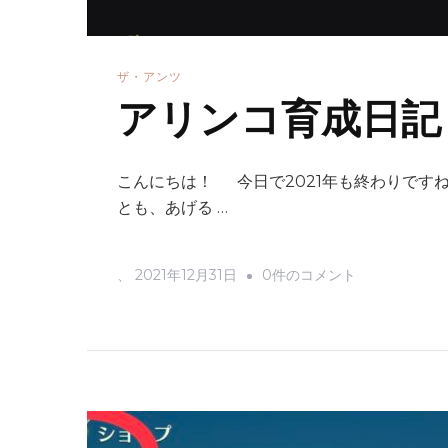
ザ・アンツ
アリンコ育成日記
こんにちは！ 今日で2021年も終わりです
とも、あげる …
ア
、
2021年12月31日
0件のコメント
リ
ン
コ
育
成