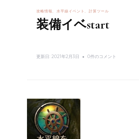
の
攻略情報
水平線イベント
計算ツール
装備イベstart
装
更新日:
2021年2月3日
0件のコメント
備
イ
ベ
start
へ
の