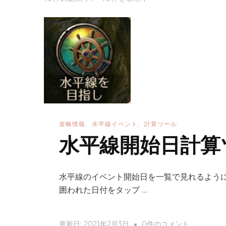
攻略情報
水平線イベント
計算ツール
水平線開始日計算ツ
水平線のイベント開始日を一覧で見れるように
囲われた日付をタップ …
水
更新日:
2021年2月3日
0件のコメント