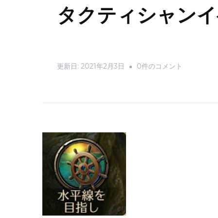
タクティシャンイベs
タ
更新日:
2021年2月3日
0件のコメント
ク
テ
ィ
シ
ャ
ン
イ
ベ
start
へ