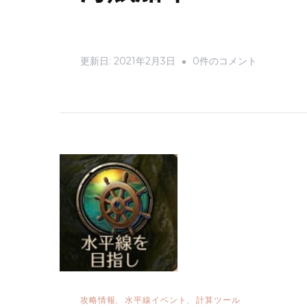
海
更新日:
2021年2月3日
0件のコメント
賊
船
イ
ベ
start
へ
の
攻略情報
水平線イベント
計算ツール