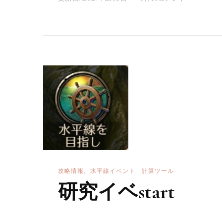
平
線
開
始
日
計
算
ツ
ー
ル
魔
物
攻略情報
水平線イベント
計算ツール
研究イベstart
狩
り
start