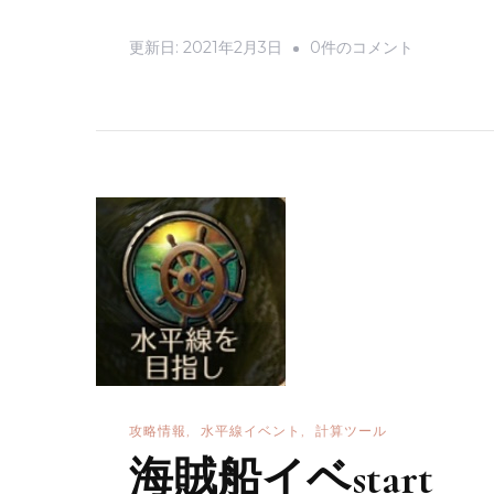
へ
の
研
更新日:
2021年2月3日
0件のコメント
究
イ
ベ
start
へ
の
攻略情報
水平線イベント
計算ツール
海賊船イベstart