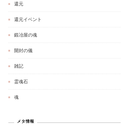
還元
還元イベント
鍛冶屋の魂
開封の儀
雑記
霊魂石
魂
メタ情報