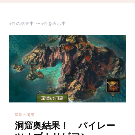
3件の結果中1〜3件を表示中
深淵の洞窟
洞窟奥結果！ パイレー