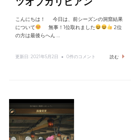
ツオブカリビアン
こんにちは！ 今日は、前シーズンの洞窟結果
について
無事！1位取れました
2位
の方は最後らへん …
洞
更新日:
2021年5月2日
0件のコメント
読む
窟
奥
結
果！
パ
イ
レ
ー
ツ