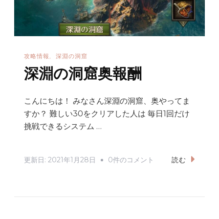
れ
た！
大
海
攻略情報
深淵の洞窟
の
深淵の洞窟奥報酬
覇
者
へ
こんにちは！ みなさん深淵の洞窟、奥やってま
すか？ 難しい30をクリアした人は 毎日1回だけ
の
挑戦できるシステム …
深
更新日:
2021年1月28日
0件のコメント
読む
淵
の
洞
窟