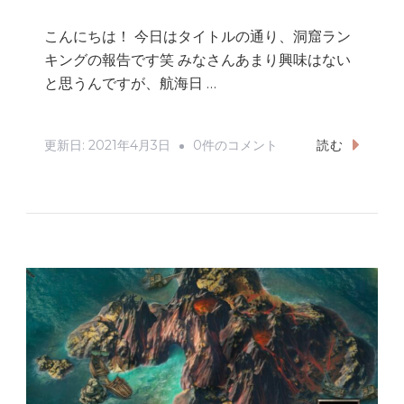
こんにちは！ 今日はタイトルの通り、洞窟ラン
キングの報告です笑 みなさんあまり興味はない
と思うんですが、航海日 …
洞
更新日:
2021年4月3日
0件のコメント
読む
窟
ラ
ン
キ
ン
グ
1
位
取