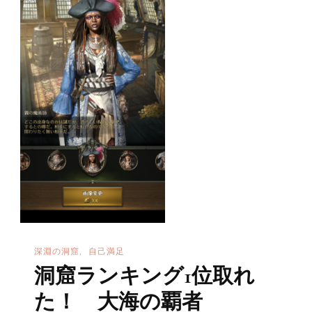
オ
ブ
カ
リ
ビ
ア
ン
へ
の
深淵の洞窟
自己満足
洞窟ランキング1位取れ
た！ 大海の覇者