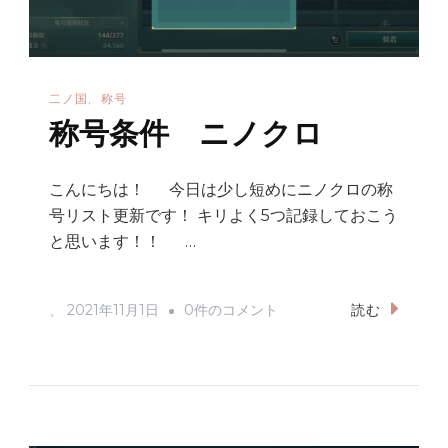
二ノ国
称号
称号条件 ニノクロ
こんにちは！ 今日は少し短めにニノクロの称
号リスト更新です！ キリよく5つ記録しておこう
と思います！！ …
称
、
2021年11月1日
0件のコメント
読む
号
条
件
ニ