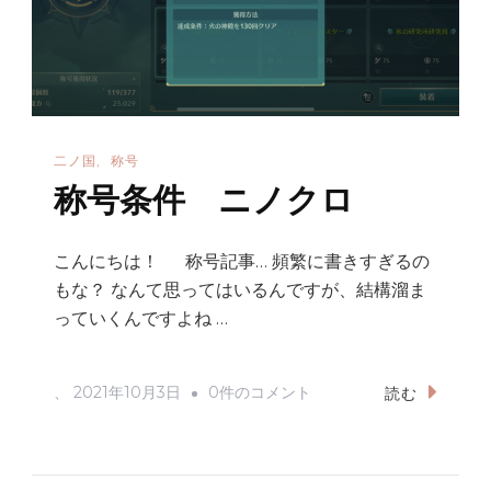
の
二ノ国
称号
称号条件 ニノクロ
こんにちは！ 称号記事… 頻繁に書きすぎるの
もな？ なんて思ってはいるんですが、結構溜ま
っていくんですよね …
称
、
2021年10月3日
0件のコメント
読む
号
条
件