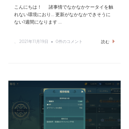
こんにちは！ 諸事情でなかなかケータイを触
れない環境におり… 更新がなかなかできそうに
ない1週間になります …
称
、
2021年11月19日
0件のコメント
読む
号
条
件
ニ
ノ
ク
ロ
へ
の