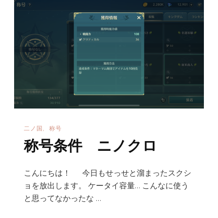
ノ
ク
ロ
へ
の
二ノ国
称号
称号条件 ニノクロ
こんにちは！ 今日もせっせと溜まったスクシ
ョを放出します。 ケータイ容量… こんなに使う
と思ってなかったな …