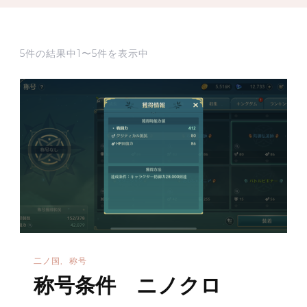
5件の結果中1〜5件を表示中
二ノ国
称号
称号条件 ニノクロ