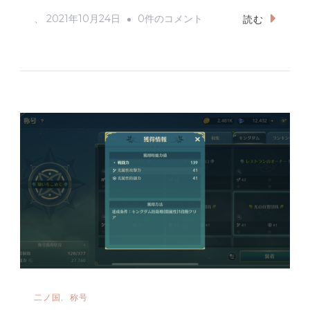
称
、
2021年10月24日
0件のコメント
読む
号
条
件
ニ
ノ
ク
ロ
へ
の
二ノ国
称号