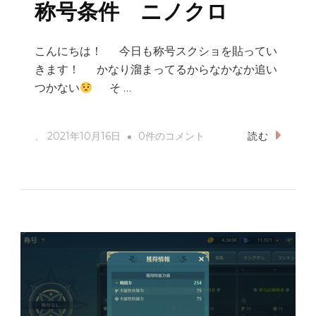
称号条件 ニノクロ
こんにちは！ 今日も称号スクショを貼ってい
きます！ かなり溜まってるからなかなか追い
つかない
そ …
称
、
2021年10月16日
0件のコメント
読む
号
条
件
ニ
ノ
ク
ロ
へ