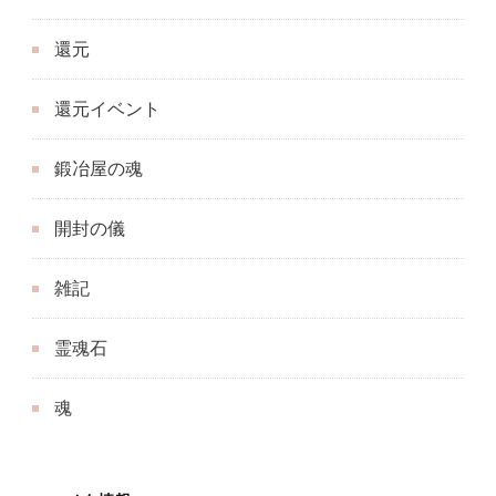
還元
還元イベント
鍛冶屋の魂
開封の儀
雑記
霊魂石
魂