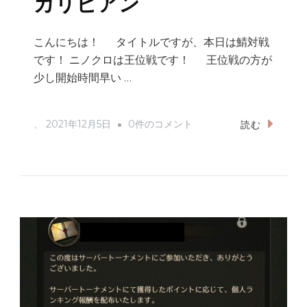
カリビアン
こんにちは！ タイトルですが、本日は鯖対戦
です！ ニノクロは王位戦です！ 王位戦の方が
少し開始時間早い …
鯖
、
2021年12月5日
0件のコメント
読む
対
戦…
パ
イ
レ
ー
ツ
オ
ブ