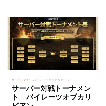
ー
対
戦
結
果
パ
イ
レ
ー
ツ
オ
サーバー対戦
パイレーツオブカリビアン
ブ
サーバー対戦トーナメン
カ
リ
ト パイレーツオブカリ
ビ