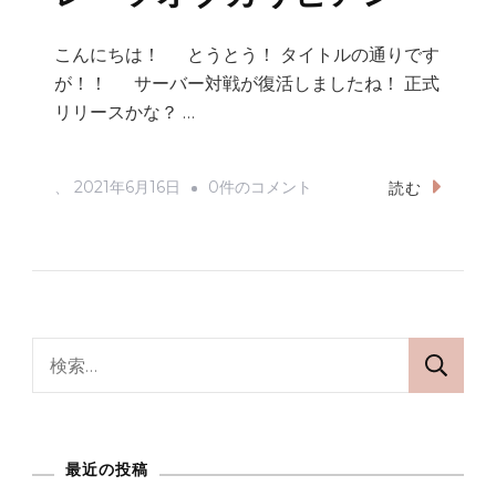
リ
ビ
こんにちは！ とうとう！ タイトルの通りです
ア
が！！ サーバー対戦が復活しましたね！ 正式
ン
リリースかな？ …
へ
の
サ
、
2021年6月16日
0件のコメント
読む
ー
バ
ー
対
戦！！
検
パ
索:
イ
レ
最近の投稿
ー