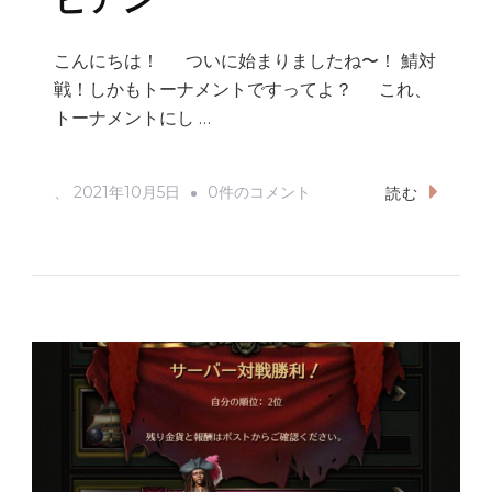
ビアン
ア
ン
こんにちは！ ついに始まりましたね〜！ 鯖対
へ
戦！しかもトーナメントですってよ？ これ、
の
トーナメントにし …
サ
、
2021年10月5日
0件のコメント
読む
ー
バ
ー
対
戦
ト
ー
ナ
メ