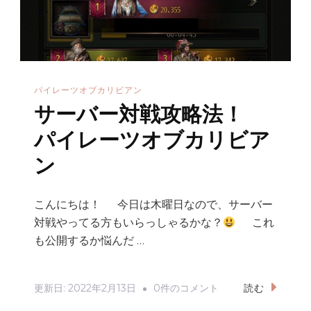
ン
ト
パ
イ
パイレーツオブカリビアン
レ
サーバー対戦攻略法！
ー
ツ
パイレーツオブカリビア
オ
ン
ブ
カ
こんにちは！ 今日は木曜日なので、サーバー
リ
対戦やってる方もいらっしゃるかな？
これ
ビ
も公開するか悩んだ …
ア
ン
サ
更新日:
2022年2月13日
0件のコメント
読む
へ
ー