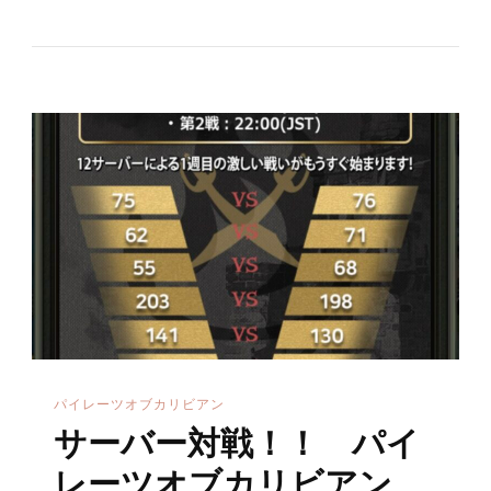
の
バ
ー
対
戦
攻
略
法！
パ
イ
レ
ー
ツ
パイレーツオブカリビアン
オ
サーバー対戦！！ パイ
ブ
カ
レーツオブカリビアン