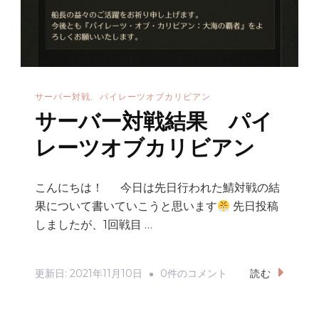
カ
リ
ビ
ア
サーバー対戦
パイレーツオブカリビアン
ン
サーバー対戦結果 パイ
へ
の
レーツオブカリビアン
こんにちは！ 今日は先日行われた鯖対戦の結
果について書いていこうと思います
先日投稿
しましたが、1回戦目 …
サ
更新日:
2021年11月10日
0件のコメント
読む
ー
バ